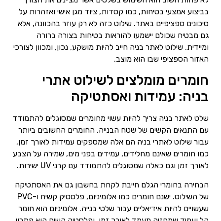
בביצוע אמצעי בטיחות, כמו קסדות, ציוד מגן אישי ואזהרות על
סיכונים ספציפיים באתר. שילוט כזה לא רק עוזר בהכוונה, אלא
גם מבטיח שכולם יישמעו להוראות בטיחות בצורה ברורה
ומיידית. שילוט לאתר בניה חייב להיות מושקע, נכון, ומכוון לצורכי
האזור הספציפי שבו הוא מוצב.
חומרים מומלצים לשילוט אתרי
בניה: עמידות ואסתטיקה
שלט לאתר בניה צריך להיות עשוי מחומרים שמסוגלים להתמודד
עם התנאים הקשים של שטח הבנייה. החומרים החשובים ביותר
עבור שילוט לאתרי בניה הם אלה שמספקים עמידות לאורך זמן,
כמו חומרים שאינם מחלידים, עמידים בפני מים, שמירה על הצבע
לאורך זמן וגם כאלה שמסוגלים להתמודד עם קרני UV ישירות.
הבחירה בחומרי הגלם חייבת לקחת בחשבון גם את האסתטיקה
של השילוט. ישנם חומרים כמו אלומיניום, פלסטיק קשיח ו-PVC
שעשויים להיות אידיאליים עבור שלטי בנייה. אלומיניום הוא חומר
קל ועמיד שמחזיק מעמד לאורך זמן, ופלסטיק קשיח הוא פתרון