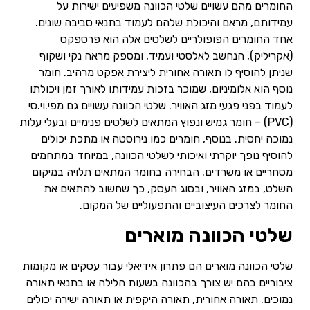
החומרים מהם עשויים שלטי הכוונה משפיעים ישירות על
עמידותם, מראם והיכולת שלהם לעמוד בתנאי סביבה שונים.
אחד החומרים הפופולריים לשלטים אלה הוא פרספקס
(אקריליק), הנחשב לאלסטי ועמיד, ומספק מראה נקי ושקוף
שניתן להוסיף לו תאורה אחורית ליצירת אפקט מרהיב. חומר
נוסף הוא אלומיניום, שמוכר בזכות עמידותו לאורך זמן ויכולתו
לעמוד בפני פגעי מזג האוויר. שלטי הכוונה עשויים גם מפי.וי.סי
(PVC) – חומר גמיש ונפוץ המתאים לשלטים פנימיים ובעלי עלות
נמוכה יחסית. בנוסף, חומרים כמו נירוסטה או מתכת יכולים
להוסיף נופך יוקרתי ואיכותי לשלטי הכוונה, במיוחד במתחמים
מסחריים או משרדים. הבחירה בחומר המתאים תלויה במיקום
השלט, במזג האוויר, ובסוג העסק, כך שחשוב להתאים את
החומר לצרכים העיצוביים והתפעוליים של המקום.
שלטי הכוונה מוארים
שלטי הכוונה מוארים הם פתרון אידיאלי עבור עסקים או מקומות
ציבוריים בהם יש צורך בהכוונה בשעות הלילה או בתנאי תאורה
נמוכים. תאורה אחורית, תאורה היקפית או תאורה ישירה יכולים