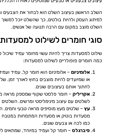
עיצובים צבעוניים או טבעיים שמוסיפים לאווירה הכללית.
השלב הראשון בעיצוב השלט הוא לבחור את הצבעים וה
למיתוג העסק ולהיות בולטים, כך שהשלט יוכל למשוך ת
השלט מוצב במקום עם הרבה תנועה של אנשים.
סוגי חומרים לשילוט למסעדות
שילוט למסעדות צריך להיות עשוי מחומר עמיד שיכול 
כמה חומרים פופולריים לשילוט למסעדות:
אלומיניום
– אלומיניום הוא חומר קל, עמיד ועמיד
או שמיועדים להיות מוצבים בחוץ לאורך זמן. שלטי
לחתוך אותם בעיצובים שונים.
אקריליק
– חומר פלסטי שקוף שמספק מראה מודרנ
לשלטים עם עיצוב מינימליסטי ומרשים. השלטים י
עץ
– שלטים מעץ מוסיפים מראה טבעי וחמים. הם
מסעדות בוטיק או מסעדות המתמחות במטבח אותנטי
כמו לכה או צבעים שונים.
פיברגלס
– חומר קל ועמיד במיוחד, שמתאים לש