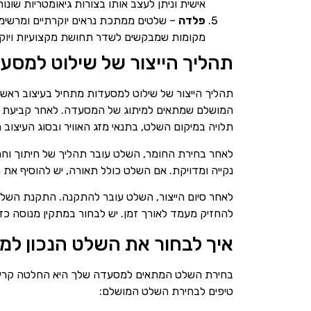
אישית וניתן לעצב אותו בצורות גיאומטריות שונו
פלדה
– שלטים ממתכת נראים יוקרתיים ומרשימי
מקומות שמבקשים לשדר תחושת מקצועיות ויוק
תהליך הייצור של שילוט למסע
תהליך הייצור של שילוט למסעדות מתחיל בעיצוב ראשו
המושלם שמתאים למיתוג של המסעדה. לאחר קביעת ה
תלויה במיקום השלט, בתנאי מזג האוויר ובסוג העיצוב ה
לאחר בחירת החומר, השלט עובר תהליך של חיתוך וחריט
נקייה ומדויקת. אם השלט כולל תאורה, יש להוסיף את רכי
לאחר סיום הייצור, השלט עובר להתקנה. התקנת השלט ד
להחזיק מעמד לאורך זמן. יש לבחור במתקין מנוסה כד
איך לבחור את השלט הנכון ל
בחירת השלט המתאים למסעדה שלך היא החלטה קריטי
טיפים לבחירת השלט המושלם: