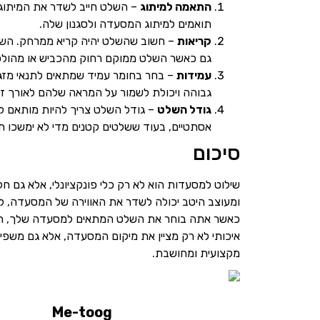
התאמה למיתוג
– השלט חייב לשדר את המיתוג 
תואמים למיתוג המסעדה ולסגנון שלה.
קריאות
– חשוב שהשלט יהיה קריא ממרחק. השתמ
גם כאשר השלט ממוקם רחוק מהכביש או מהולכי
עמידות
– בחר בחומר עמיד שמתאים לתנאי מזג הא
גבוהה ויכולת לשמור על המראה שלהם לאורך זמ
גודל השלט
– גודל השלט צריך להיות מותאם למ
אסתטיים, בעוד ששלטים קטנים מדי לא ימשכו ת
סיכום
שילוט למסעדות הוא לא רק כלי פונקציונלי, אלא גם 
ומעוצב היטב יכולה לשדר את האווירה של המסעדה, ל
כאשר אתה בוחר את השלט המתאים למסעדה שלך, חשוב
איכותי לא רק מציין את מיקום המסעדה, אלא גם משפיע
מקצועית ומחושבת.
Me-toog