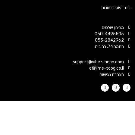
 דפוס ברחובות
מחירון שלטים
050-4495505
053-2842962
התמר 74, רחובות
support@vibez-neon.com
efi@me-toog.co.il
הצהרת נגישות