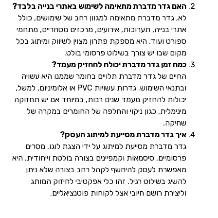
האם גדר מדברת מתאימה לשימוש באתרי בנייה בלבד?
לא, גדר מדברת מתאימה למגוון רחב של שימושים, כולל
אתרי בנייה, תערוכות, אירועים, מרכזים מסחריים, מתחמי
ספורט ועוד. היא מספקת פתרון מצוין לשיווק ומיתוג בכל
מקום שבו יש צורך בשילוט פרסומי בולט.
כמה זמן גדר מדברת יכולה להחזיק מעמד?
החיים של גדר מדברת תלויים בחומר שממנו היא עשויה
ובתנאי השימוש. גדרות עשויות PVC או אלומיניום, למשל,
יכולות להחזיק מעמד שנים רבות, במיוחד אם יש תחזוקה
מינימלית, כגון ניקוי והחלפה של החומרים במקרה של
שחיקה.
איך גדר מדברת מסייעת למיתוג העסק?
גדר מדברת מסייעת למיתוג על ידי הצגת לוגו, מסרים
פרסומיים, סיסמאות וקמפיינים בצורה בולטת וייחודית. היא
מאפשרת לעסק להיחשף לקהל רחב בצורה שלא ניתן
להשיג בשילוט רגיל. זהו כלי אפקטיבי לחיזוק המותג
וליצירת רושם חיובי אצל לקוחות פוטנציאליים.